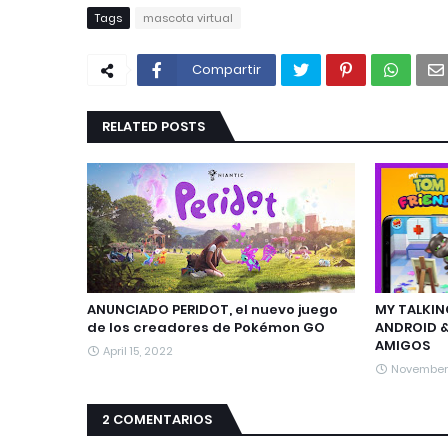
Tags
mascota virtual
Compartir
RELATED POSTS
ANUNCIADO PERIDOT, el nuevo juego
MY TALKIN
de los creadores de Pokémon GO
ANDROID & 
AMIGOS
April 15, 2022
November
2 COMENTARIOS