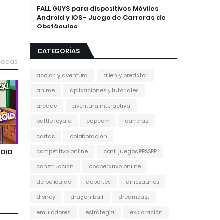
FALL GUYS para dispositivos Móviles
Android y iOS - Juego de Carreras de
Obstáculos
CATEGORÍAS
 todas
accion y aventura
alien y predator
anime
aplicaciones y tutoriales
arcade
aventura interactiva
battle royale
capcom
carreras
cartas
colaboración
competitivo online
conf. juegos PPSSPP
ROID
construcción
cooperativo online
de películas
deportes
dinosaurios
disney
dragon ball
dreamcast
emuladores
estrategia
exploración