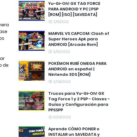
Yu-Gi-Oh! GX TAG FORCE
PARA ANDROID Y PC | PSP
[ROM] [ISO] [SAVEDATA]
2/19/2021
era 
ase 
MARVEL VS CAPCOM: Clash of
s 
Super Heroes Apk para
ANDROID [Arcade Rom]
2/19/2023
POKÉMON RUBÍ OMEGA PARA
 de 
ANDROID en español |
Nintendo 3DS [ROM]
3/28/2022
Trucos para Yu-Gi-Oh! GX
Tag Force 1 y 2 PSP - Claves -
Guías y Configuración para
PPSSPP
10/14/2022
Aprende CÓMO PONER o
INSTALAR un SAVEDATA y