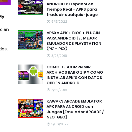
ANDROID al Español en
Tiempo Real - APPS para
traducir cualquier juego
My 
9/15/2022
o en 
ePSXe APK + BIOS + PLUGIN
PARA ANDROID | EL MEJOR
EMULADOR DE PLAYSTATION
(PS1 - PSX)
os, 
3/25/2019
COMO DESCOMPRIMIR
ARCHIVOS RAR O ZIP Y COMO
INSTALAR APK'S CON DATOS
OBB EN ANDROID
7/22/2018
KAWAKS ARCADE EMULATOR
APK PARA ANDROID con
Juegos [Emulador ARCADE /
NEO-GEO]
5/06/2022