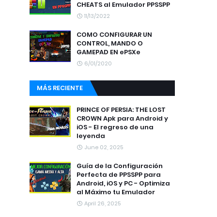
CHEATS al Emulador PPSSPP
11/13/2022
COMO CONFIGURAR UN
CONTROL, MANDO O
GAMEPAD EN ePSXe
6/01/2020
MÁS RECIENTE
PRINCE OF PERSIA: THE LOST
CROWN Apk para Android y
iOS - El regreso de una
leyenda
June 02, 2025
Guía de la Configuración
Perfecta de PPSSPP para
Android, iOS y PC - Optimiza
al Máximo tu Emulador
April 26, 2025