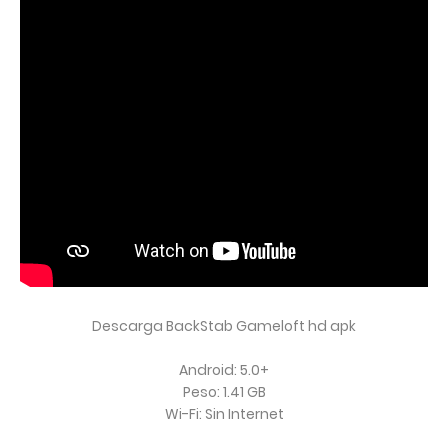
Descarga BackStab Gameloft hd apk
Android: 5.0+
Peso: 1.41 GB
Wi-Fi: Sin Internet