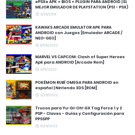
ePSXe APK + BIOS + PLUGIN PARA ANDROID | EL
MEJOR EMULADOR DE PLAYSTATION (PS1 - PSX)
3/25/2019
KAWAKS ARCADE EMULATOR APK PARA
ANDROID con Juegos [Emulador ARCADE /
NEO-GEO]
5/06/2022
MARVEL VS CAPCOM: Clash of Super Heroes
Apk para ANDROID [Arcade Rom]
2/19/2023
POKÉMON RUBÍ OMEGA PARA ANDROID en
español | Nintendo 3DS [ROM]
3/28/2022
Trucos para Yu-Gi-Oh! GX Tag Force 1 y 2
PSP - Claves - Guías y Configuración para
PPSSPP
10/14/2022