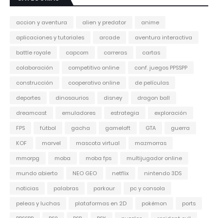
accion y aventura
alien y predator
anime
aplicaciones y tutoriales
arcade
aventura interactiva
battle royale
capcom
carreras
cartas
colaboración
competitivo online
conf. juegos PPSSPP
construcción
cooperativo online
de películas
deportes
dinosaurios
disney
dragon ball
dreamcast
emuladores
estrategia
exploración
FPS
fútbol
gacha
gameloft
GTA
guerra
KOF
marvel
mascota virtual
mazmorras
mmorpg
moba
moba fps
multijugador online
mundo abierto
NEO GEO
netflix
nintendo 3DS
noticias
palabras
parkour
pc y consola
peleas y luchas
plataformas en 2D
pokémon
ports