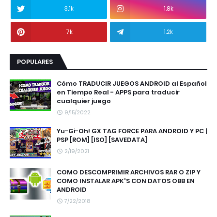
3.1k
1.8k
7k
1.2k
POPULARES
Cómo TRADUCIR JUEGOS ANDROID al Español
en Tiempo Real - APPS para traducir
cualquier juego
9/15/2022
Yu-Gi-Oh! GX TAG FORCE PARA ANDROID Y PC |
PSP [ROM] [ISO] [SAVEDATA]
2/19/2021
COMO DESCOMPRIMIR ARCHIVOS RAR O ZIP Y
COMO INSTALAR APK'S CON DATOS OBB EN
ANDROID
7/22/2018