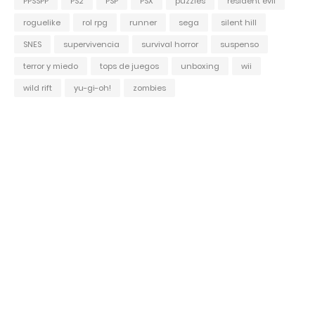
PPSSPP
PS2
PSP
PSX
puzzles
resident evil
roguelike
rol rpg
runner
sega
silent hill
SNES
supervivencia
survival horror
suspenso
terror y miedo
tops de juegos
unboxing
wii
wild rift
yu-gi-oh!
zombies