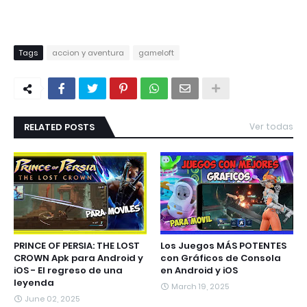
Tags
accion y aventura
gameloft
RELATED POSTS
Ver todas
PRINCE OF PERSIA: THE LOST
Los Juegos MÁS POTENTES
CROWN Apk para Android y
con Gráficos de Consola
iOS - El regreso de una
en Android y iOS
leyenda
March 19, 2025
June 02, 2025