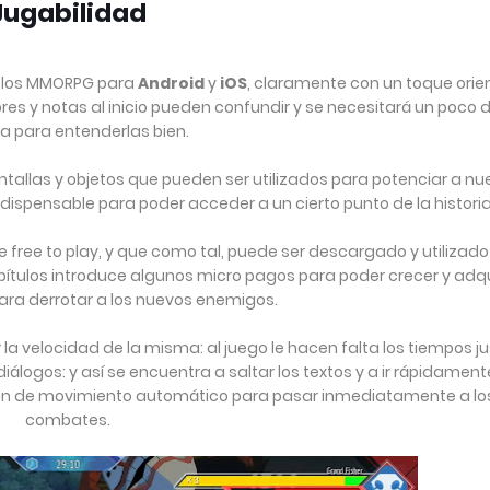
Jugabilidad
e los MMORPG para
Android
y
iOS
, claramente con un toque orien
res y notas al inicio pueden confundir y se necesitará un poco 
ca para entenderlas bien.
ntallas y objetos que pueden ser utilizados para potenciar a nu
dispensable para poder acceder a un cierto punto de la historia
ree to play, y que como tal, puede ser descargado y utilizado
ítulos introduce algunos micro pagos para poder crecer y adqui
ara derrotar a los nuevos enemigos.
la velocidad de la misma: al juego le hacen falta los tiempos j
iálogos: y así se encuentra a saltar los textos y a ir rápidament
ión de movimiento automático para pasar inmediatamente a lo
combates.