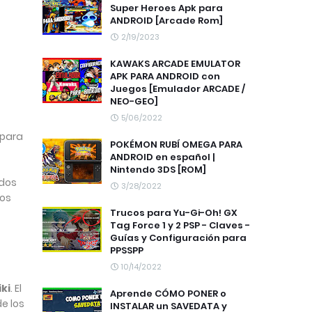
Super Heroes Apk para
ANDROID [Arcade Rom]
2/19/2023
KAWAKS ARCADE EMULATOR
APK PARA ANDROID con
Juegos [Emulador ARCADE /
NEO-GEO]
5/06/2022
 para
POKÉMON RUBÍ OMEGA PARA
ANDROID en español |
Nintendo 3DS [ROM]
idos
3/28/2022
los
Trucos para Yu-Gi-Oh! GX
Tag Force 1 y 2 PSP - Claves -
Guías y Configuración para
PPSSPP
10/14/2022
ki
. El
Aprende CÓMO PONER o
e los
INSTALAR un SAVEDATA y