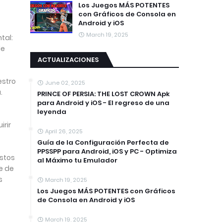
Los Juegos MÁS POTENTES
con Gráficos de Consola en
Android y iOS
March 19, 2025
tal:
de
ACTUALIZACIONES
estro
June 02, 2025
.
PRINCE OF PERSIA: THE LOST CROWN Apk
para Android y iOS - El regreso de una
leyenda
rir
April 26, 2025
Guía de la Configuración Perfecta de
PPSSPP para Android, iOS y PC - Optimiza
ustos
al Máximo tu Emulador
e de
s
March 19, 2025
Los Juegos MÁS POTENTES con Gráficos
de Consola en Android y iOS
March 19, 2025