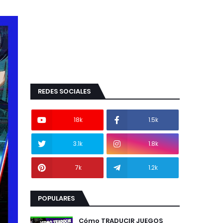
REDES SOCIALES
18k
1.5k
3.1k
1.8k
7k
1.2k
POPULARES
Cómo TRADUCIR JUEGOS