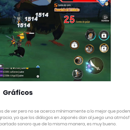
Gráficos
s de ver pero no se acerca mínimamente a lo mejor que pode
sgracia, ya que los diálogos en Japonés dan al juego una atmós
partado sonoro que de la misma manera, es muy bueno.