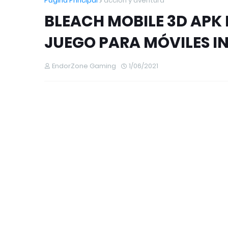
Página Principal
accion y aventura
BLEACH MOBILE 3D APK 
JUEGO PARA MÓVILES IN
EndorZone Gaming
1/06/2021