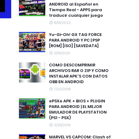
ANDROID al Español en
Tiempo Real - APPS para
traducir cualquier juego
9/15/2022
Yu-Gi-Oh! GX TAG FORCE
PARA ANDROID Y PC | PSP
[ROM] [ISO] [SAVEDATA]
2/19/2021
COMO DESCOMPRIMIR
ARCHIVOS RAR O ZIP Y COMO
INSTALAR APK'S CON DATOS
OBB EN ANDROID
7/22/2018
ePSXe APK + BIOS + PLUGIN
PARA ANDROID | EL MEJOR
EMULADOR DE PLAYSTATION
(PS1 - PSX)
3/25/2019
MARVEL VS CAPCOM: Clash of