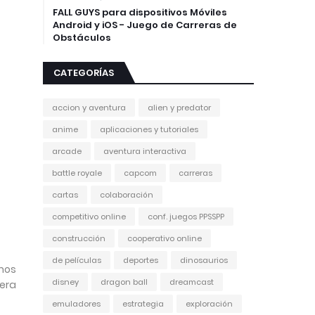
FALL GUYS para dispositivos Móviles
Android y iOS - Juego de Carreras de
Obstáculos
CATEGORÍAS
accion y aventura
alien y predator
anime
aplicaciones y tutoriales
arcade
aventura interactiva
battle royale
capcom
carreras
cartas
colaboración
competitivo online
conf. juegos PPSSPP
construcción
cooperativo online
de películas
deportes
dinosaurios
mos
disney
dragon ball
dreamcast
fera
emuladores
estrategia
exploración