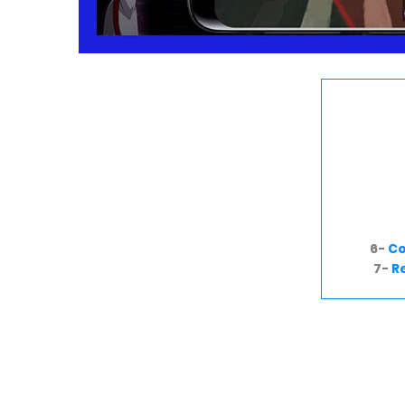
6-
Co
7-
R