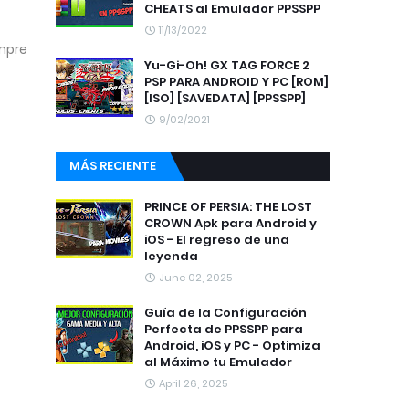
CHEATS al Emulador PPSSPP
11/13/2022
mpre
Yu-Gi-Oh! GX TAG FORCE 2
PSP PARA ANDROID Y PC [ROM]
[ISO] [SAVEDATA] [PPSSPP]
9/02/2021
MÁS RECIENTE
PRINCE OF PERSIA: THE LOST
CROWN Apk para Android y
iOS - El regreso de una
leyenda
June 02, 2025
Guía de la Configuración
Perfecta de PPSSPP para
Android, iOS y PC - Optimiza
al Máximo tu Emulador
April 26, 2025