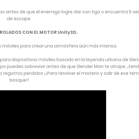
 antes de que el enemigo logre dar con tigo o encuentra 5 se
de escape.
ROLADOS CON EL MOTOR Unity3D.
os móviles para crear una atmósfera aún más intensa.
a para dispositivos móviles basado en la leyenda urbana de Slen
empo puedes sobrevivir antes de que Slender Man te atrape, ¡ten
 registros perdidos ¡¡Para resolver el misterio y salir de ese tem
bosque!!