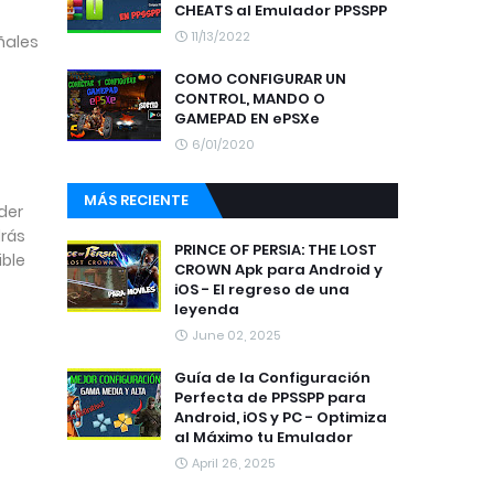
CHEATS al Emulador PPSSPP
11/13/2022
ñales
COMO CONFIGURAR UN
CONTROL, MANDO O
GAMEPAD EN ePSXe
6/01/2020
MÁS RECIENTE
der
drás
PRINCE OF PERSIA: THE LOST
ible
CROWN Apk para Android y
iOS - El regreso de una
leyenda
June 02, 2025
Guía de la Configuración
Perfecta de PPSSPP para
Android, iOS y PC - Optimiza
al Máximo tu Emulador
April 26, 2025