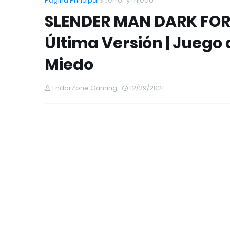
Página Principal
terror y miedo
SLENDER MAN DARK FOR
Última Versión | Juego
Miedo
EndorZone Gaming
12/29/2021