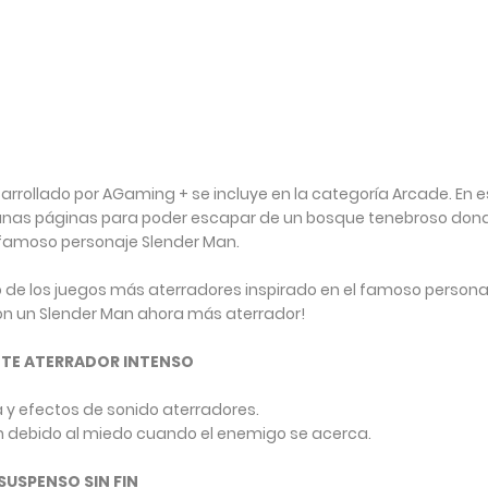
sarrollado por AGaming + se incluye en la categoría Arcade. En e
lgunas páginas para poder escapar de un bosque tenebroso don
 famoso personaje Slender Man.
 de los juegos más aterradores inspirado en el famoso persona
on un Slender Man ahora más aterrador!
TE ATERRADOR INTENSO
y efectos de sonido aterradores.
ón debido al miedo cuando el enemigo se acerca.
SUSPENSO SIN FIN