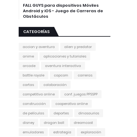
FALL GUYS para dispositivos Móviles
Android y iOS - Juego de Carreras de
Obstáculos
CATEGORÍAS
accion y aventura
alien y predator
anime
aplicaciones y tutoriales
arcade
aventura interactiva
battle royale
capcom
carreras
cartas
colaboración
competitivo online
conf. juegos PPSSPP
construcción
cooperativo online
de películas
deportes
dinosaurios
disney
dragon ball
dreamcast
emuladores
estrategia
exploración