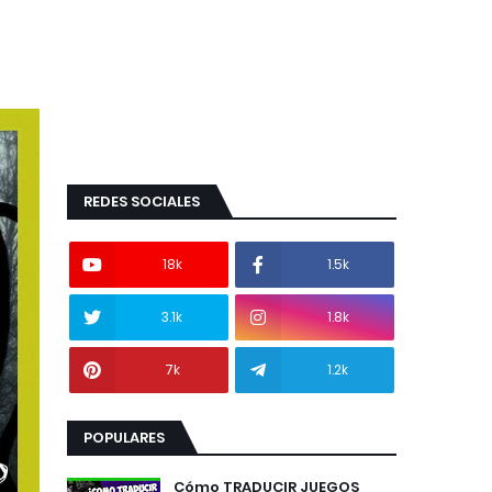
REDES SOCIALES
18k
1.5k
3.1k
1.8k
7k
1.2k
POPULARES
Cómo TRADUCIR JUEGOS