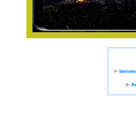
1-
Slende
3-
R