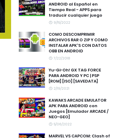
ANDROID al Español en
Tiempo Real - APPS para
traducir cualquier juego
9/15/2022
COMO DESCOMPRIMIR
ARCHIVOS RAR O ZIP Y COMO
INSTALAR APK'S CON DATOS
OBB EN ANDROID
7/22/2018
Yu-Gi-Oh! GX TAG FORCE
PARA ANDROID Y PC | PSP
[ROM] [ISO] [SAVEDATA]
2/19/2021
KAWAKS ARCADE EMULATOR
APK PARA ANDROID con
Juegos [Emulador ARCADE /
NEO-GEO]
5/06/2022
MARVEL VS CAPCOM: Clash of