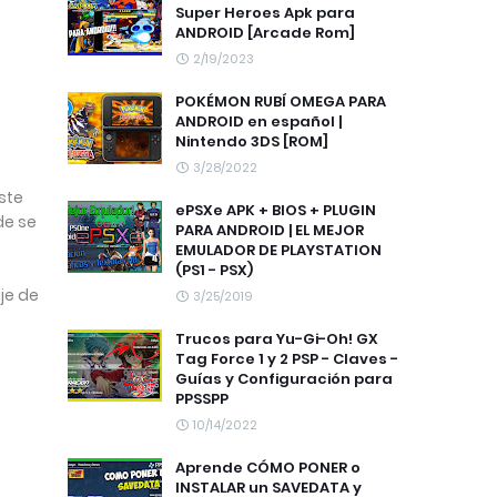
Super Heroes Apk para
ANDROID [Arcade Rom]
2/19/2023
POKÉMON RUBÍ OMEGA PARA
ANDROID en español |
Nintendo 3DS [ROM]
3/28/2022
ste
ePSXe APK + BIOS + PLUGIN
de se
PARA ANDROID | EL MEJOR
EMULADOR DE PLAYSTATION
(PS1 - PSX)
je de
3/25/2019
Trucos para Yu-Gi-Oh! GX
Tag Force 1 y 2 PSP - Claves -
Guías y Configuración para
PPSSPP
10/14/2022
Aprende CÓMO PONER o
INSTALAR un SAVEDATA y