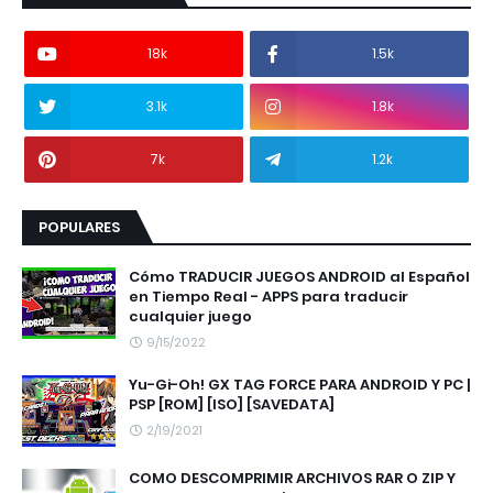
18k
1.5k
3.1k
1.8k
7k
1.2k
POPULARES
Cómo TRADUCIR JUEGOS ANDROID al Español
en Tiempo Real - APPS para traducir
cualquier juego
9/15/2022
Yu-Gi-Oh! GX TAG FORCE PARA ANDROID Y PC |
PSP [ROM] [ISO] [SAVEDATA]
2/19/2021
COMO DESCOMPRIMIR ARCHIVOS RAR O ZIP Y