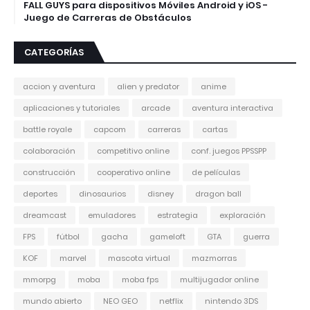
FALL GUYS para dispositivos Móviles Android y iOS -
Juego de Carreras de Obstáculos
CATEGORÍAS
accion y aventura
alien y predator
anime
aplicaciones y tutoriales
arcade
aventura interactiva
battle royale
capcom
carreras
cartas
colaboración
competitivo online
conf. juegos PPSSPP
construcción
cooperativo online
de películas
deportes
dinosaurios
disney
dragon ball
dreamcast
emuladores
estrategia
exploración
FPS
fútbol
gacha
gameloft
GTA
guerra
KOF
marvel
mascota virtual
mazmorras
mmorpg
moba
moba fps
multijugador online
mundo abierto
NEO GEO
netflix
nintendo 3DS