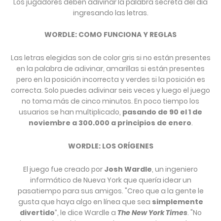
Los jugadores deben adivinar la palabra secreta del día
ingresando las letras.
WORDLE: COMO FUNCIONA Y REGLAS
Las letras elegidas son de color gris si no están presentes
en la palabra de adivinar, amarillas si están presentes
pero en la posición incorrecta y verdes si la posición es
correcta. Solo puedes adivinar seis veces y luego el juego
no toma más de cinco minutos. En poco tiempo los
usuarios se han multiplicado,
pasando de 90 el 1 de
noviembre a 300.000 a principios de enero
.
WORDLE: LOS ORÍGENES
El juego fue creado por
Josh Wardle
, un ingeniero
informático de Nueva York que quería idear un
pasatiempo para sus amigos. "Creo que a la gente le
gusta que haya algo en línea que sea
simplemente
divertido
”, le dice Wardle a
The New York Times
. "No