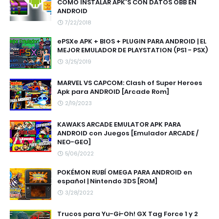
COMO INSTALAR APK'S CON DATOS OBB EN
ANDROID
7/22/2018
ePSXe APK + BIOS + PLUGIN PARA ANDROID | EL
MEJOR EMULADOR DE PLAYSTATION (PS1 - PSX)
3/25/2019
MARVEL VS CAPCOM: Clash of Super Heroes
Apk para ANDROID [Arcade Rom]
2/19/2023
KAWAKS ARCADE EMULATOR APK PARA
ANDROID con Juegos [Emulador ARCADE /
NEO-GEO]
5/06/2022
POKÉMON RUBÍ OMEGA PARA ANDROID en
español | Nintendo 3DS [ROM]
3/28/2022
Trucos para Yu-Gi-Oh! GX Tag Force 1 y 2