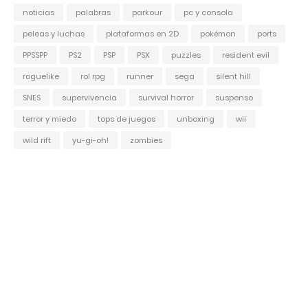
noticias
palabras
parkour
pc y consola
peleas y luchas
plataformas en 2D
pokémon
ports
PPSSPP
PS2
PSP
PSX
puzzles
resident evil
roguelike
rol rpg
runner
sega
silent hill
SNES
supervivencia
survival horror
suspenso
terror y miedo
tops de juegos
unboxing
wii
wild rift
yu-gi-oh!
zombies